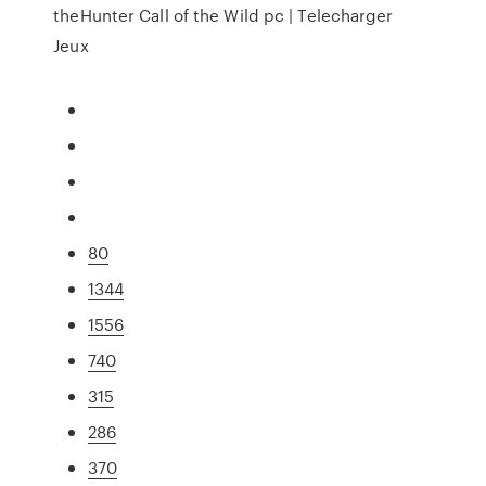
theHunter Call of the Wild pc | Telecharger
Jeux
80
1344
1556
740
315
286
370